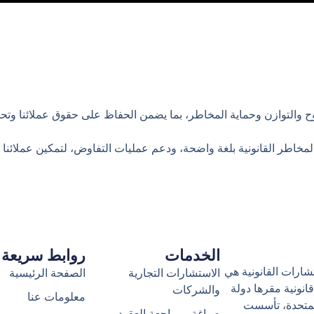
بصيرة. معرفة. ثقة قانونية.
ركة IKLC للاستشارات القانونية خدمات استشارية قانونية استراتيجية وم
دولة الإمارات العربية المتحدة. نركز على تقديم مشورة قانون
وإرشادات موثوقة تدعم اتخاذ قرارات سليمة.
ح والتوازن وحماية المخاطر، بما يضمن الحفاظ على حقوق عملائنا وتحدي
خاطر القانونية بلغة واضحة، ودعم عمليات التفاوض، لتمكين عملائنا من 
الخدمات
روابط سريعة
I للاستشارات القانونية هي
الاستشارات التجارية
الصفحة الرئيسية
نونية مقرها دولة
والشركات
معلومات عنا
المتحدة، تأسست
صياغة ومراجعة العقود